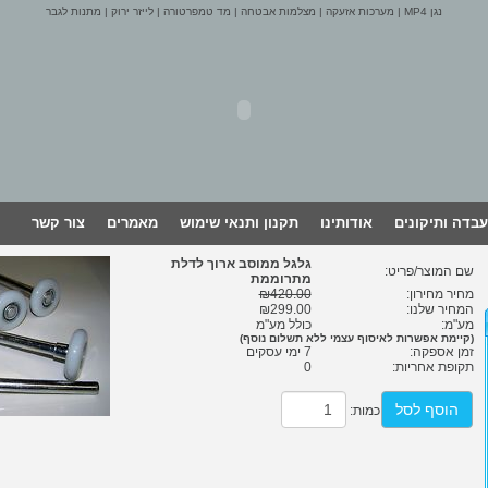
נגן MP4
|
מערכות אזעקה
|
מצלמות אבטחה
|
מד טמפרטורה
|
לייזר ירוק
|
מתנות לגבר
עבדה ותיקונים
אודותינו
תקנון ותנאי שימוש
מאמרים
צור קשר
גלגל ממוסב ארוך לדלת
שם המוצר/פריט:
מתרוממת
מחיר מחירון:
₪420.00
המחיר שלנו:
₪299.00
מע"מ:
כולל מע"מ
(קיימת אפשרות לאיסוף עצמי ללא תשלום נוסף)
זמן אספקה:
7 ימי עסקים
תקופת אחריות:
0
הוסף לסל
כמות: