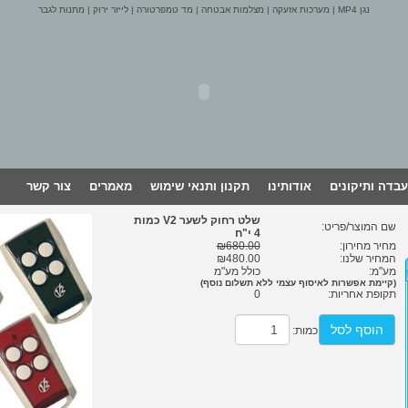
נגן MP4
|
מערכות אזעקה
|
מצלמות אבטחה
|
מד טמפרטורה
|
לייזר ירוק
|
מתנות לגבר
עבדה ותיקונים
אודותינו
תקנון ותנאי שימוש
מאמרים
צור קשר
שלט רחוק לשער V2 כמות
שם המוצר/פריט:
4 י"ח
מחיר מחירון:
₪680.00
המחיר שלנו:
₪480.00
מע"מ:
כולל מע"מ
(קיימת אפשרות לאיסוף עצמי ללא תשלום נוסף)
תקופת אחריות:
0
הוסף לסל
כמות: