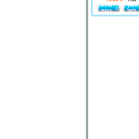
הוסף
מידע
לסל
נוסף