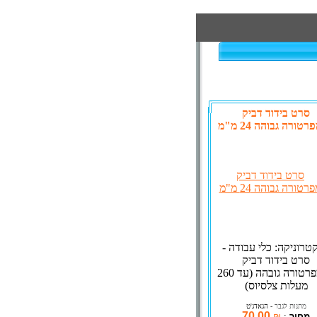
סרט בידוד דביק
טורה גבוהה 24 מ"מ
טרוניקה: כלי עבודה -
סרט בידוד דביק
לטמפרטורה גובהה (עד 260
מעלות צלסיוס)
מתנות לגבר
- הגאדג'ט
70.00
מחיר
:
₪