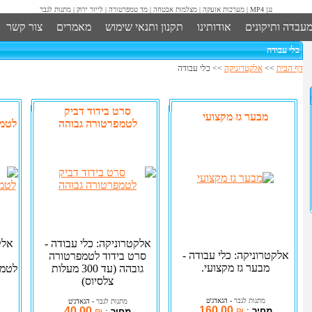
נגן MP4
|
מערכות אזעקה
|
מצלמות אבטחה
|
מד טמפרטורה
|
לייזר ירוק
|
מתנות לגבר
מעבדה ותיקונים
אודותינו
תקנון ותנאי שימוש
מאמרים
צור קשר
כלי עבודה
דף הבית
>>
אלקטרוניקה
>> כלי עבודה
סרט בידוד דביק
מבער גז מקצועי
לטמפרטורה גבוהה
לטמפר
אלקטרוניקה: כלי עבודה -
אלק
אלקטרוניקה: כלי עבודה -
סרט בידוד לטמפרטורה
מבער גז מקצועי.
גובהה (עד 300 מעלות
צלסיוס)
מתנות לגבר
- הגאדג'ט
מתנות לגבר
- הגאדג'ט
160.00
40.00
מחיר
:
₪
מחיר
:
₪