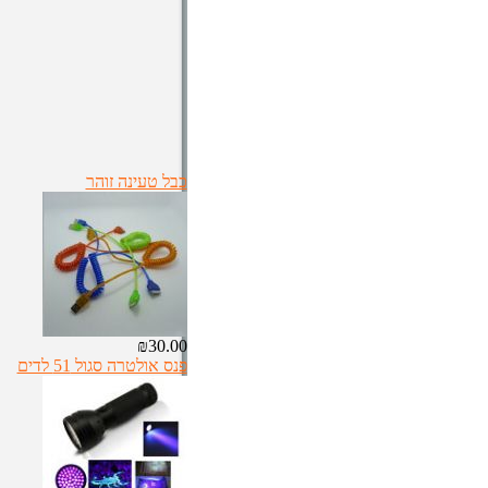
כבל טעינה זוהר
₪30.00
פנס אולטרה סגול 51 לדים