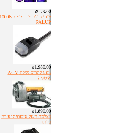
₪179.00
מנוע לדלת מתרוממת 000N
PALUP
₪1,980.00
מנוע לתריס גלילה ACM
איטליה
₪1,890.00
מצלמת ריגול איכותית זעירה
ביותר