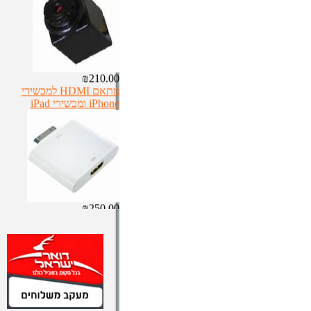
₪210.00
מתאם HDMI למכשירי
iPhone ומכשירי iPad
₪250.00
אוזניות+מיקרופון