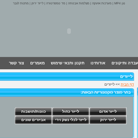
נגן MP4
|
מערכות אזעקה
|
מצלמות אבטחה
|
מד טמפרטורה
|
לייזר ירוק
|
מתנות לגבר
עבדה ותיקונים
אודותינו
תקנון ותנאי שימוש
מאמרים
צור קשר
לייזרים
דף הבית
>> לייזרים
לייזר אדום
לייזר כחול
כוונות/תושבות
לייזר ירוק
לייזר לכלי נשק וירי
אביזרים שונים