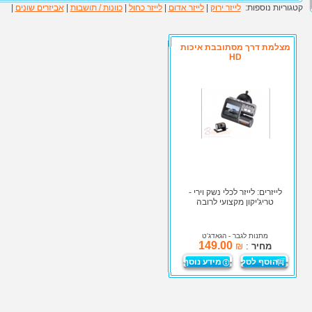
קטגוריות נוספות:
לייזר ירוק
|
לייזר אדום
|
לייזר כחול
|
כוונות / תושבות
|
אביזרים שונים
|
מצלמת דרך מסתובבת איכות
HD
לייזרים: לייזר לכלי נשק וירי -
טריג'יקון מקצועי לרובה
מתנות לגבר
- הגאדג'ט
149.00
מחיר
:
₪
הוסף לסל
מידע נוסף