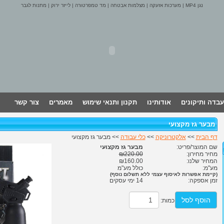
נגן MP4
|
מערכות אזעקה
|
מצלמות אבטחה
|
מד טמפרטורה
|
לייזר ירוק
|
מתנות לגבר
עבדה ותיקונים
אודותינו
תקנון ותנאי שימוש
מאמרים
צור קשר
מבער גז מקצועי
דף הבית
>>
אלקטרוניקה
>>
כלי עבודה
>> מבער גז מקצועי
שם המוצר/פריט:
מבער גז מקצועי
מחיר מחירון:
₪220.00
המחיר שלנו:
₪160.00
מע"מ:
כולל מע"מ
(קיימת אפשרות לאיסוף עצמי ללא תשלום נוסף)
זמן אספקה:
14 ימי עסקים
הוסף לסל
כמות: