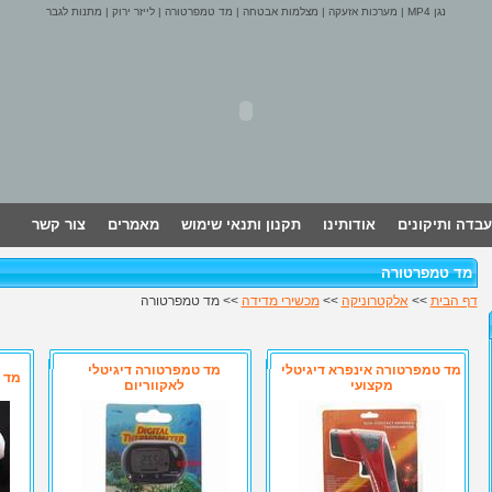
נגן MP4
|
מערכות אזעקה
|
מצלמות אבטחה
|
מד טמפרטורה
|
לייזר ירוק
|
מתנות לגבר
עבדה ותיקונים
אודותינו
תקנון ותנאי שימוש
מאמרים
צור קשר
מד טמפרטורה
דף הבית
>>
אלקטרוניקה
>>
מכשירי מדידה
>> מד טמפרטורה
מד טמפרטורה אינפרא דיגיטלי
מד טמפרטורה דיגיטלי
מד 
מקצועי
לאקווריום