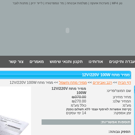
נגן MP4
|
מערכות אזעקה
|
מצלמות אבטחה
|
מד טמפרטורה
|
לייזר ירוק
|
מתנות לגבר
עבדה ותיקונים
אודותינו
תקנון ותנאי שימוש
מאמרים
צור קשר
ממיר מתח 12V/220V 100W
דף הבית
>>
רכב ואביזרים
>>
ממירי מתח וחשמל
>> ממיר מתח 12V/220V 100W
ממיר מתח 12V/220V
שם המוצר/פריט:
100W
מחיר מחירון:
₪370.00
המחיר שלנו:
₪270.00
מע"מ:
כולל מע"מ
(קיימת אפשרות לאיסוף עצמי ללא תשלום נוסף)
זמן אספקה:
14 ימי עסקים
תוספות אפשריות:
הספק גבוהה: