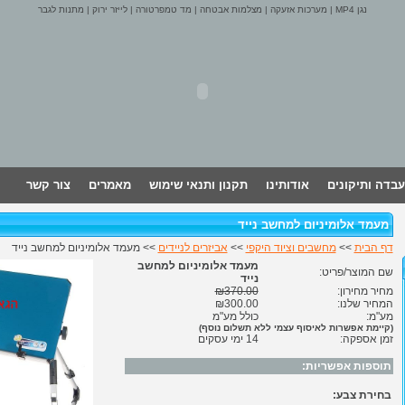
נגן MP4
|
מערכות אזעקה
|
מצלמות אבטחה
|
מד טמפרטורה
|
לייזר ירוק
|
מתנות לגבר
עבדה ותיקונים
אודותינו
תקנון ותנאי שימוש
מאמרים
צור קשר
מעמד אלומיניום למחשב נייד
דף הבית
>>
מחשבים וציוד היקפי
>>
אביזרים לניידים
>> מעמד אלומיניום למחשב נייד
מעמד אלומיניום למחשב
שם המוצר/פריט:
נייד
מחיר מחירון:
₪370.00
המחיר שלנו:
₪300.00
מע"מ:
כולל מע"מ
(קיימת אפשרות לאיסוף עצמי ללא תשלום נוסף)
זמן אספקה:
14 ימי עסקים
תוספות אפשריות:
בחירת צבע: