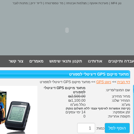
נגן MP4
|
מערכות אזעקה
|
מצלמות אבטחה
|
מד טמפרטורה
|
לייזר ירוק
|
מתנות לגבר
עבדה ותיקונים
אודותינו
תקנון ותנאי שימוש
מאמרים
צור קשר
מתעד מיקום GPS דיגיטלי לספורט
דף הבית
>>
ניווט GPS
>> מתעד מיקום GPS דיגיטלי לספורט
מתעד מיקום GPS דיגיטלי
שם המוצר/פריט:
לספורט
מחיר מחירון:
₪2,500.00
המחיר שלנו:
₪1,100.00
מע"מ:
כולל מע"מ
(קיימת אפשרות לאיסוף עצמי ללא תשלום נוסף)
זמן אספקה:
14 ימי עסקים
תקופת אחריות:
0
הוסף לסל
כמות: