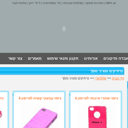
נגן MP4
|
מערכות אזעקה
|
מצלמות אבטחה
|
מד טמפרטורה
|
לייזר ירוק
|
מתנות לגבר
עבדה ותיקונים
אודותינו
תקנון ותנאי שימוש
מאמרים
צור קשר
נרתיקים ומגיני מסך
דף הבית
>>
סלולארי
>> נרתיקים ומגיני מסך
כיסוי אחורי איכותי לאייפון 4
כיסוי צבעוני קשיח לאייפון 4
כיס