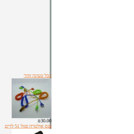
כבל טעינה זוהר
₪30.00
פנס אולטרה סגול 51 לדים