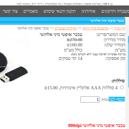
נגן MP4
|
מערכות אזעקה
|
מצלמות אבטחה
|
מד טמפרטורה
|
לייזר ירוק
|
מתנות לגבר
מעבדה ותיקונים
אודותינו
תקנון ותנאי שימוש
מאמרים
צור קשר
עכבר אופטי מיני אלחוטי
דף הבית
>>
מחשבים וציוד היקפי
>>
מקלדות ועכברים
>> עכבר אופטי מיני אלחוטי
שם המוצר/פריט:
עכבר אופטי מיני אלחוטי
מחיר מחירון:
₪270.00
המחיר שלנו:
₪160.00
מע"מ:
כולל מע"מ
(קיימת אפשרות לאיסוף עצמי ללא תשלום נוסף)
זמן אספקה:
14 ימי עסקים
תוספות אפשריות:
סוללות:
4 סוללות AAA אלקליין איכותיות,
₪15.00
הוסף לסל
כמות:
מידע נוסף
עכבר אופטי מיני אלחוטי 800dpi