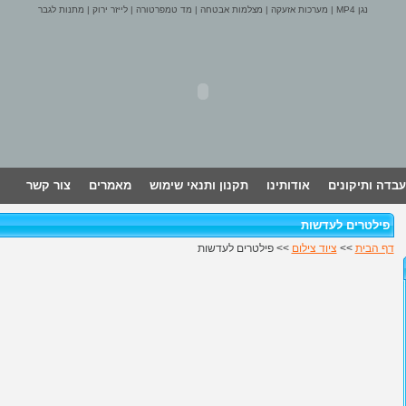
נגן MP4
|
מערכות אזעקה
|
מצלמות אבטחה
|
מד טמפרטורה
|
לייזר ירוק
|
מתנות לגבר
עבדה ותיקונים
אודותינו
תקנון ותנאי שימוש
מאמרים
צור קשר
פילטרים לעדשות
דף הבית
>>
ציוד צילום
>> פילטרים לעדשות