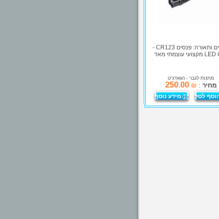
פנסים ותאורה: פנסים CR123 -
תי מאד
מתנות לגבר
- הגאדג'ט
250.00
מחיר
:
₪
וסף לסל
מידע נוסף