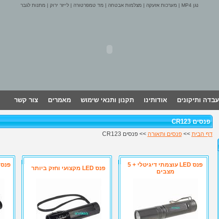
נגן MP4
|
מערכות אזעקה
|
מצלמות אבטחה
|
מד טמפרטורה
|
לייזר ירוק
|
מתנות לגבר
עבדה ותיקונים
אודותינו
תקנון ותנאי שימוש
מאמרים
צור קשר
פנסים CR123
דף הבית
>>
פנסים ותאורה
>> פנסים CR123
פנס LED עוצמתי דיגיטלי + 5
פנס LED מקצועי וחזק ביותר
מצבים