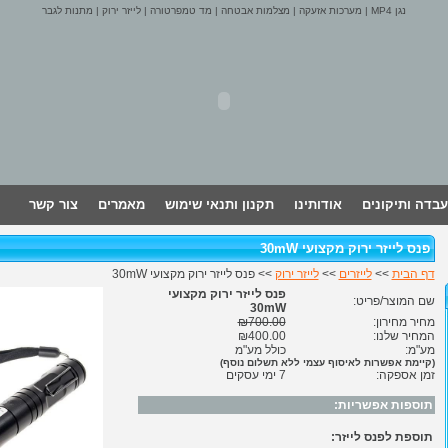
נגן MP4
|
מערכות אזעקה
|
מצלמות אבטחה
|
מד טמפרטורה
|
לייזר ירוק
|
מתנות לגבר
עבדה ותיקונים
אודותינו
תקנון ותנאי שימוש
מאמרים
צור קשר
פנס לייזר ירוק מקצועי 30mW
דף הבית
>>
לייזרים
>>
לייזר ירוק
>> פנס לייזר ירוק מקצועי 30mW
פנס לייזר ירוק מקצועי
שם המוצר/פריט:
30mW
מחיר מחירון:
₪700.00
המחיר שלנו:
₪400.00
מע"מ:
כולל מע"מ
(קיימת אפשרות לאיסוף עצמי ללא תשלום נוסף)
זמן אספקה:
7 ימי עסקים
תוספות אפשריות:
תוספת לפנס לייזר: