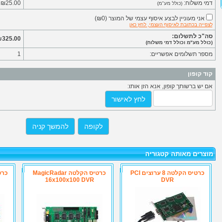
דמי משלוח:
₪25.00
(כולל מע"מ)
אני מעוניין לבצע איסוף עצמי של המוצר
(
₪0
)
לצפייה בכתובת לאיסוף העצמי, לחץ כאן
סה"כ לתשלום:
325.00
(כולל מע"מ וכולל דמי משלוח)
מספר תשלומים אפשריים:
1
קוד קופון
אם יש ברשותך קופון, אנא הזן אותו:
לחץ לאישור
לקופה
להמשך קניה
מוצרים מאותה קטגוריה
כרטיס הקלטה 8 ערוצים PCI
כרטיס הקלטה MagicRadar
16x100x100 DVR
DVR