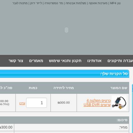
נגן MP4
|
מערכות אזעקה
|
מצלמות אבטחה
|
מד טמפרטורה
|
לייזר ירוק
|
מתנות לגבר
עבדה ותיקונים
אודותינו
תקנון ותנאי שימוש
מאמרים
צור קשר
סל הקניות שלך:
שם המוצר
מחיר ליחידה
כמות
סה"כ למ
כרטיס הקלטה 4
00.00
₪300.00
עדכן
ערוצים USB DVR
(
כולל מע
סיכום:
מחיר:
₪300.00