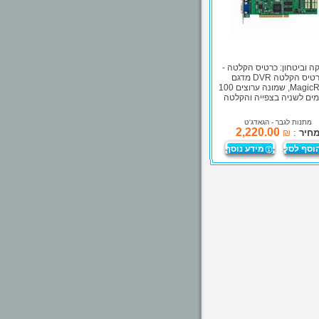
ה וביטחון: כרטיס הקלטה -
כרטיס הקלטה DVR מדגם
MagicRadar, שמונה ערוצים 100
מים לשניה בצפייה והקלטה
מתנות לגבר
- הגאדג'ט
2,220.00
חיר
:
₪
וסף לסל
מידע נוסף