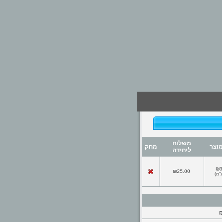
משלוח
וצר
מחק
ליחידה
₪3
₪25.00
"מ
)