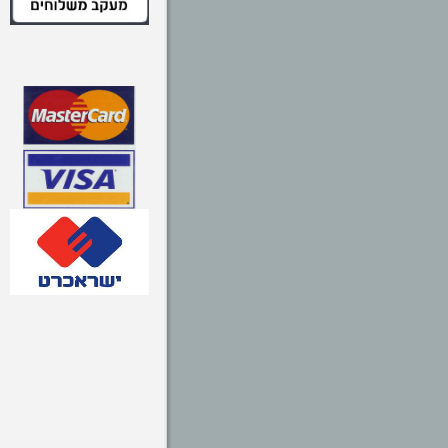
פנס אולטרה סגול 51 לדים
₪179.00
מנוע לדלת מתרוממת 1000N
PALUP
₪1,980.00
מנוע לתריס גלילה ACM
איטליה