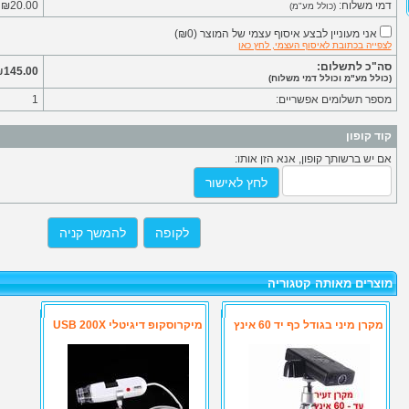
דמי משלוח:
₪20.00
(כולל מע"מ)
אני מעוניין לבצע איסוף עצמי של המוצר
(
₪0
)
לצפייה בכתובת לאיסוף העצמי, לחץ כאן
סה"כ לתשלום:
145.00
(כולל מע"מ וכולל דמי משלוח)
מספר תשלומים אפשריים:
1
קוד קופון
אם יש ברשותך קופון, אנא הזן אותו:
לחץ לאישור
לקופה
להמשך קניה
מוצרים מאותה קטגוריה
מקרן מיני בגודל כף יד 60 אינץ
מיקרוסקופ דיגיטלי USB 200X