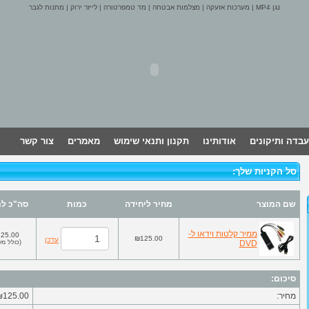
נגן MP4
|
מערכות אזעקה
|
מצלמות אבטחה
|
מד טמפרטורה
|
לייזר ירוק
|
מתנות לגבר
עבדה ותיקונים
אודותינו
תקנון ותנאי שימוש
מאמרים
צור קשר
סל הקניות שלך:
שם המוצר
מחיר ליחידה
כמות
סה"כ למ
ממיר קלטות וידאו ל-
25.00
₪125.00
עדכן
DVD
(
כולל מע
סיכום:
מחיר:
₪125.00