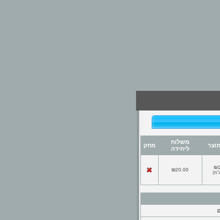
משלוח
וצר
מחק
ליחידה
₪1
₪20.00
"מ
)